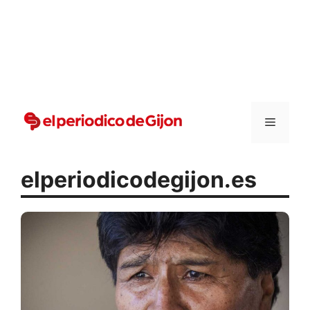
Vai
al
contenuto
Menu
elperiodicodegijon.es