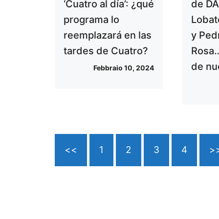
‘Cuatro al día’: ¿qué
de DA
programa lo
Lobat
reemplazará en las
y Ped
tardes de Cuatro?
Rosa…
de nu
Febbraio 10, 2024
<<
1
2
3
4
>