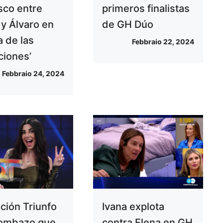
sco entre
primeros finalistas
 y Álvaro en
de GH Dúo
la de las
Febbraio 22, 2024
ciones’
Febbraio 24, 2024
ción Triunfo
Ivana explota
bombazo que
contra Elena en GH