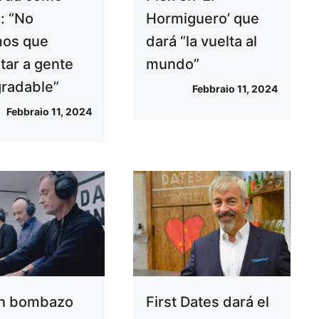
: “No
Hormiguero’ que
mos que
dará “la vuelta al
tar a gente
mundo”
radable”
Febbraio 11, 2024
Febbraio 11, 2024
an bombazo
First Dates dará el