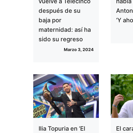
vuelve a Telecinco
habla
después de su
Anton
baja por
‘Y ah
maternidad: así ha
sido su regreso
Marzo 3, 2024
Ilia Topuria en ‘El
El car