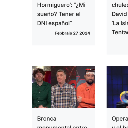
Hormiguero’: “¿Mi
chule
sueño? Tener el
David
DNI español”
‘La Is
Tenta
Febbraio 27, 2024
Bronca
Opera
monumental entre
y el 