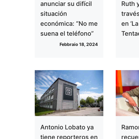
anunciar su difícil
Ruth 
situación
travé
económica: “No me
en ‘La
suena el teléfono”
Tenta
Febbraio 18, 2024
Antonio Lobato ya
Ramon
tiene reporteros en
recue