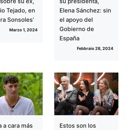
 sobre su ex,
su presidenta,
io Tejado, en
Elena Sánchez: sin
ora Sonsoles’
el apoyo del
Gobierno de
Marzo 1, 2024
España
Febbraio 28, 2024
a a cara más
Estos son los