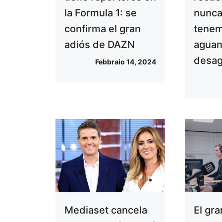
la Formula 1: se
nunca
confirma el gran
tene
adiós de DAZN
aguan
desag
Febbraio 14, 2024
Mediaset cancela
El gr