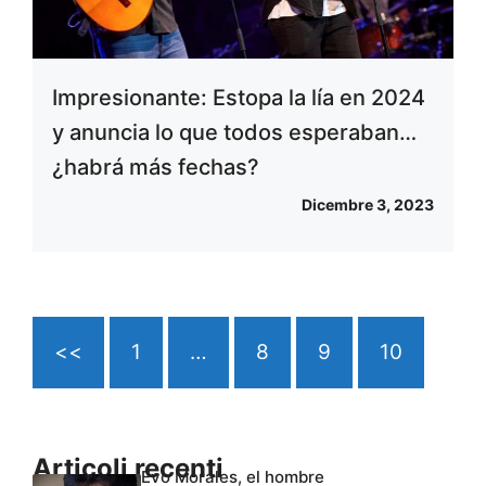
Impresionante: Estopa la lía en 2024
y anuncia lo que todos esperaban…
¿habrá más fechas?
Dicembre 3, 2023
<<
1
…
8
9
10
Articoli recenti
Evo Morales, el hombre