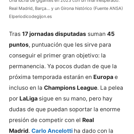
Una lucha de gigantes en 2023 con un final inesperado:
Real Madrid, Barça… y un Girona histórico (Fuente ANSA)
Elperiodicodegijon.es
Tras
17 jornadas disputadas
suman
45
puntos
, puntuación que les sirve para
conseguir el primer gran objetivo: la
permanencia. Ya pocos dudan de que la
próxima temporada estarán en
Europa
e
incluso en la
Champions League
. La pelea
por
LaLiga
sigue en su mano, pero hay
dudas de que puedan soportar la enorme
presión de competir con el
Real
Madrid
.
Carlo Ancelotti
ha dado con la