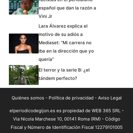
español que dan la razón a
Vini Jr
Lara Álvarez explica el
motivo de su adiós a
Mediaset: “Mi carrera no
iba en la dirección que yo
quería”
El terror y la serie B: ¿el
tándem perfecto?
Quiénes somos
-
Política de privacidad
-
Aviso Legal
elperiodicodegijon.es es propiedad de WEB 365 SRL -
Via Nicola Marchese 10, 00141 Roma (RM) - Código
Fiscal y Número de Identificación Fiscal 12279101005