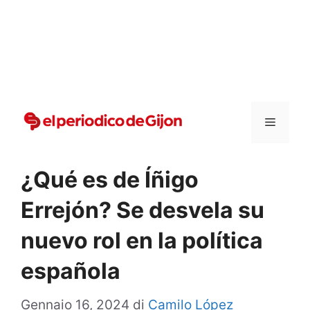
Vai
al
contenuto
Menu
¿Qué es de Íñigo
Errejón? Se desvela su
nuevo rol en la política
española
Gennaio 16, 2024
di
Camilo López