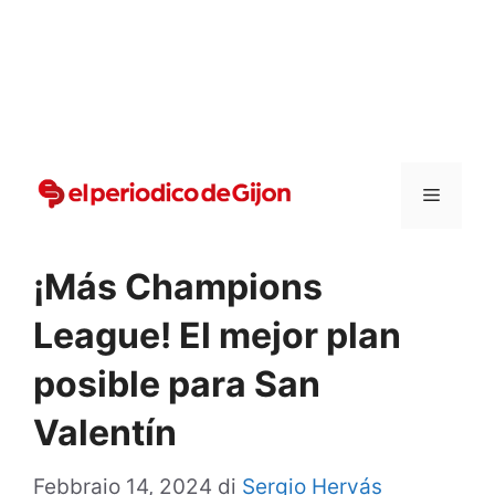
Vai
al
contenuto
Menu
¡Más Champions
League! El mejor plan
posible para San
Valentín
Febbraio 14, 2024
di
Sergio Hervás