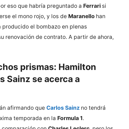
or eso que habría preguntado a
Ferrari
si
erse el mono rojo, y los de
Maranello
han
ha producido el bombazo en plenas
su renovación de contrato. A partir de ahora,
chos prismas: Hamilton
os Sainz se acerca a
án afirmando que
Carlos Sainz
no tendrá
óxima temporada en la
Formula 1
.
en comparación con
Charles Leclerc
, pero los