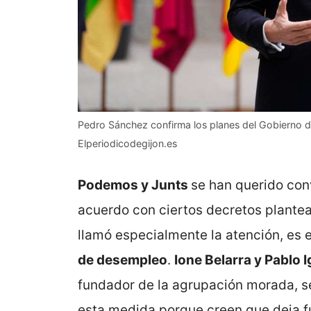
Pedro Sánchez confirma los planes del Gobierno d
Elperiodicodegijon.es
Podemos y Junts
se han querido conv
acuerdo con ciertos decretos plante
llamó especialmente la atención, es e
de desempleo
.
Ione Belarra y Pablo I
fundador de la agrupación morada, s
esta medida porque creen que deja fu