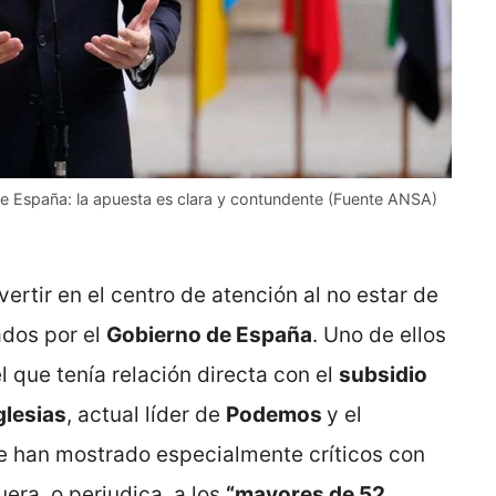
e España: la apuesta es clara y contundente (Fuente ANSA)
ertir en el centro de atención al no estar de
ados por el
Gobierno de España
. Uno de ellos
l que tenía relación directa con el
subsidio
glesias
, actual líder de
Podemos
y el
e han mostrado especialmente críticos con
era, o perjudica, a los
“mayores de 52