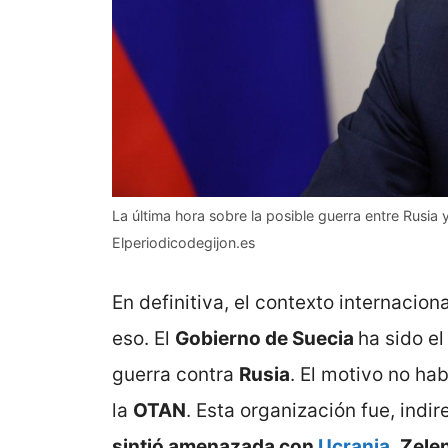
La última hora sobre la posible guerra entre Rusi
Elperiodicodegijon.es
En definitiva, el contexto internacion
eso. El
Gobierno de Suecia
ha sido e
guerra contra
Rusia
. El motivo no ha
la
OTAN
. Esta organización fue, indi
sintió amenazada con
Ucrania
.
Zele