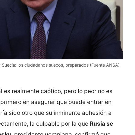
a y Suecia: los ciudadanos suecos, preparados (Fuente ANSA)
al es realmente caótico, pero lo peor no es
l primero en asegurar que puede entrar en
bría sido otro que su inminente adhesión a
rectamente, la culpable por la que
Rusia se
nsky
, presidente ucraniano, confirmó que