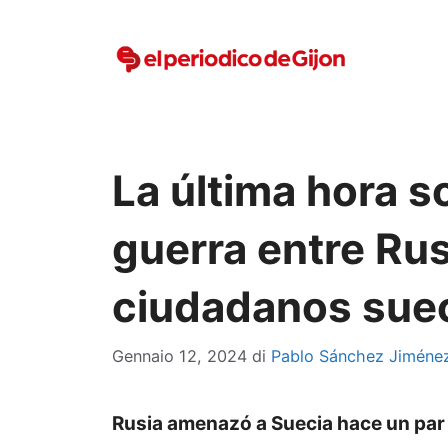
Vai
al
contenuto
La última hora s
guerra entre Rus
ciudadanos sue
Gennaio 12, 2024
di
Pablo Sánchez Jiméne
Rusia amenazó a Suecia hace un par d