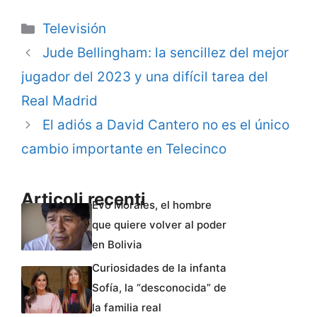
Categorie
Televisión
Jude Bellingham: la sencillez del mejor
jugador del 2023 y una difícil tarea del
Real Madrid
El adiós a David Cantero no es el único
cambio importante en Telecinco
Articoli recenti
Evo Morales, el hombre
que quiere volver al poder
en Bolivia
Curiosidades de la infanta
Sofía, la “desconocida” de
la familia real