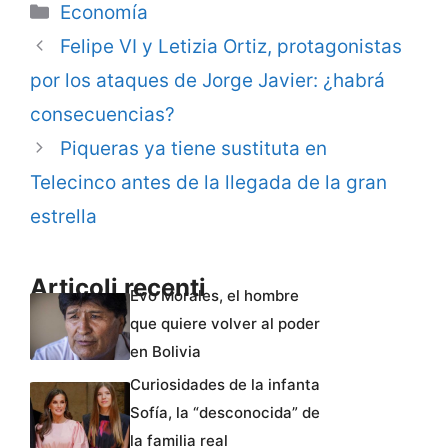
Categorie
Economía
Felipe VI y Letizia Ortiz, protagonistas
por los ataques de Jorge Javier: ¿habrá
consecuencias?
Piqueras ya tiene sustituta en
Telecinco antes de la llegada de la gran
estrella
Articoli recenti
Evo Morales, el hombre
que quiere volver al poder
en Bolivia
Curiosidades de la infanta
Sofía, la “desconocida” de
la familia real