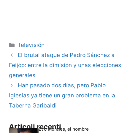
Categorie
Televisión
El brutal ataque de Pedro Sánchez a
Feijóo: entre la dimisión y unas elecciones
generales
Han pasado dos días, pero Pablo
Iglesias ya tiene un gran problema en la
Taberna Garibaldi
Articoli recenti
Evo Morales, el hombre