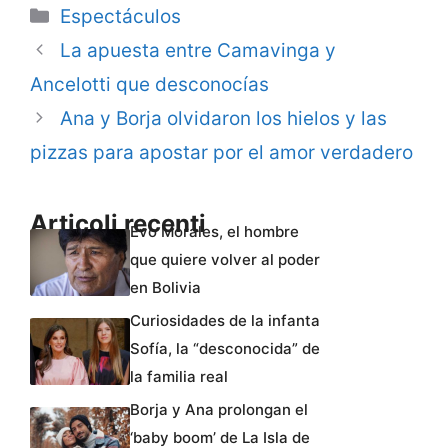
Categorie
Espectáculos
La apuesta entre Camavinga y
Ancelotti que desconocías
Ana y Borja olvidaron los hielos y las
pizzas para apostar por el amor verdadero
Articoli recenti
Evo Morales, el hombre
que quiere volver al poder
en Bolivia
Curiosidades de la infanta
Sofía, la “desconocida” de
la familia real
Borja y Ana prolongan el
‘baby boom’ de La Isla de