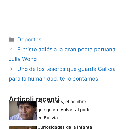
Categorie
Deportes
El triste adiós a la gran poeta peruana
Julia Wong
Uno de los tesoros que guarda Galicia
para la humanidad: te lo contamos
Articoli recenti
Evo Morales, el hombre
que quiere volver al poder
en Bolivia
Curiosidades de la infanta