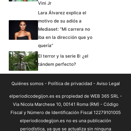
Vini Jr
Lara Álvarez explica el
motivo de su adiós a
Mediaset: “Mi carrera no
iba en la dirección que yo
quería”
El terror y la serie B: ¿el
tándem perfecto?
Quiénes somos
-
Política de privacidad
-
Aviso Legal
elperiodicodegijon.es es propiedad de WEB 365 SRL -
Via Nicola Marchese 10, 00141 Roma (RM) - Código
Fiscal y Número de Identificación Fiscal 12279101005
elperiodicodegijon.es no es una publicación
periodística, ya que se actualiza sin ninguna