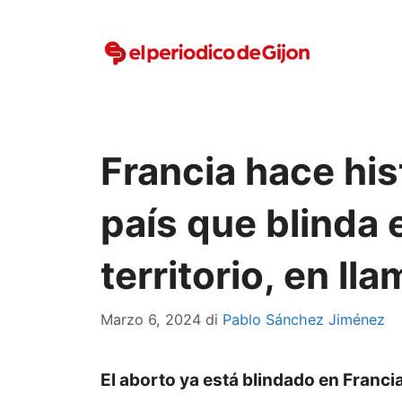
Vai
al
contenuto
Francia hace hist
país que blinda e
territorio, en ll
Marzo 6, 2024
di
Pablo Sánchez Jiménez
El aborto ya está blindado en Franci