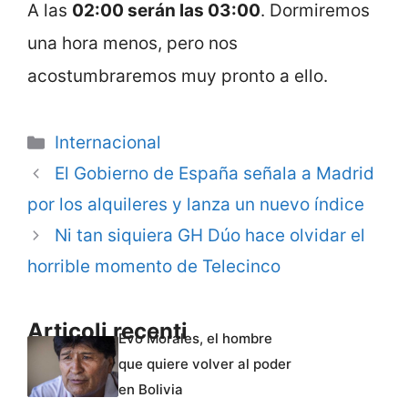
A las
02:00 serán las 03:00
. Dormiremos
una hora menos, pero nos
acostumbraremos muy pronto a ello.
Categorie
Internacional
El Gobierno de España señala a Madrid
por los alquileres y lanza un nuevo índice
Ni tan siquiera GH Dúo hace olvidar el
horrible momento de Telecinco
Articoli recenti
Evo Morales, el hombre
que quiere volver al poder
en Bolivia