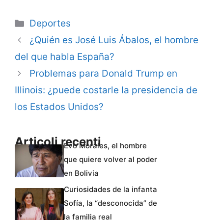
Categorie
Deportes
¿Quién es José Luis Ábalos, el hombre
del que habla España?
Problemas para Donald Trump en
Illinois: ¿puede costarle la presidencia de
los Estados Unidos?
Articoli recenti
Evo Morales, el hombre
que quiere volver al poder
en Bolivia
Curiosidades de la infanta
Sofía, la “desconocida” de
la familia real