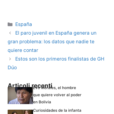
Categorie
España
El paro juvenil en España genera un
gran problema: los datos que nadie te
quiere contar
Estos son los primeros finalistas de GH
Dúo
Articoli recenti
Evo Morales, el hombre
que quiere volver al poder
en Bolivia
Curiosidades de la infanta