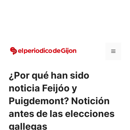
Vai
al
contenuto
Menu
¿Por qué han sido
noticia Feijóo y
Puigdemont? Notición
antes de las elecciones
gallegas