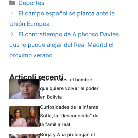
Categorie
Deportes
El campo español se planta ante la
Unión Europea
El contratiempo de Alphonso Davies
que le puede alejar del Real Madrid el
próximo verano
Articoli recenti
Evo Morales, el hombre
que quiere volver al poder
en Bolivia
Curiosidades de la infanta
Sofía, la “desconocida” de
la familia real
Borja y Ana prolongan el