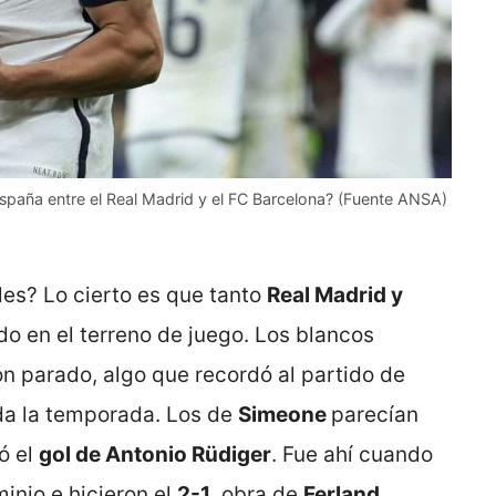
spaña entre el Real Madrid y el FC Barcelona? (Fuente ANSA)
les? Lo cierto es que tanto
Real Madrid y
o en el terreno de juego. Los blancos
n parado, algo que recordó al partido de
oda la temporada. Los de
Simeone
parecían
ó el
gol de Antonio Rüdiger
. Fue ahí cuando
minio e hicieron el
2-1
, obra de
Ferland