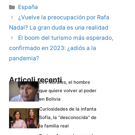
Categorie
España
¿Vuelve la preocupación por Rafa
Nadal? La gran duda es una realidad
El boom del turismo más esperado,
confirmado en 2023: ¿adiós a la
pandemia?
Articoli recenti
Evo Morales, el hombre
que quiere volver al poder
en Bolivia
Curiosidades de la infanta
Sofía, la “desconocida” de
la familia real